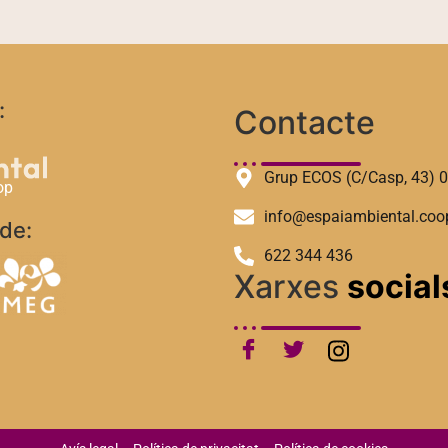
:
Contacte
Grup ECOS (C/Casp, 43) 
op
info@espaiambiental.coo
de:
622 344 436
Xarxes
social