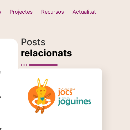
s
Projectes
Recursos
Actualitat
Posts
relacionats
a
s
en