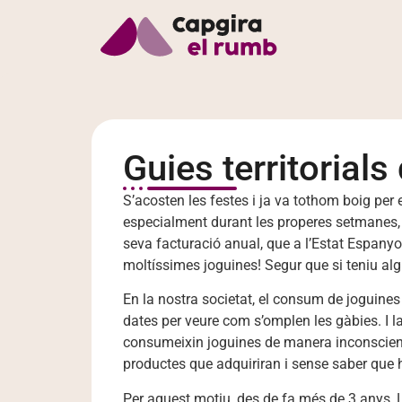
Guies territoria
S’acosten les festes i ja va tothom boig per e
especialment durant les properes setmanes, qu
seva facturació anual, que a l’Estat Espanyo
moltíssimes joguines! Segur que si teniu al
En la nostra societat, el consum de joguine
dates per veure com s’omplen les gàbies. I la
consumeixin joguines de manera inconscient 
productes que adquiriran i sense saber que 
Per aquest motiu, des de fa més de 3 anys, L