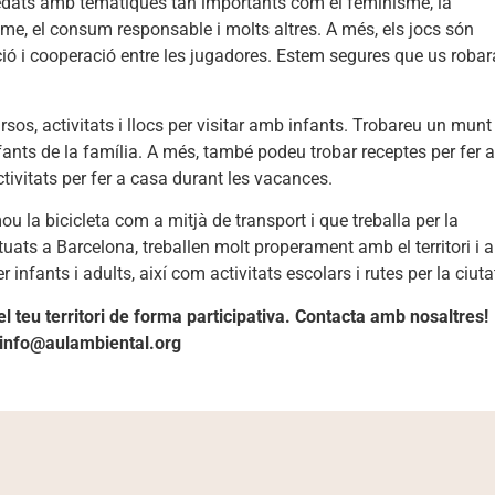
s edats amb temàtiques tan importants com el feminisme, la
isme, el consum responsable i molts altres. A més, els jocs són
ió i cooperació entre les jugadores. Estem segures que us roba
sos, activitats i llocs per visitar amb infants. Trobareu un munt
infants de la família. A més, també podeu trobar receptes per fer
ctivitats per fer a casa durant les vacances.
u la bicicleta com a mitjà de transport i que treballa per la
uats a Barcelona, treballen molt properament amb el territori i a
infants i adults, així com activitats escolars i rutes per la ciuta
 teu territori de forma participativa. Contacta amb nosaltres!
info@aulambiental.org