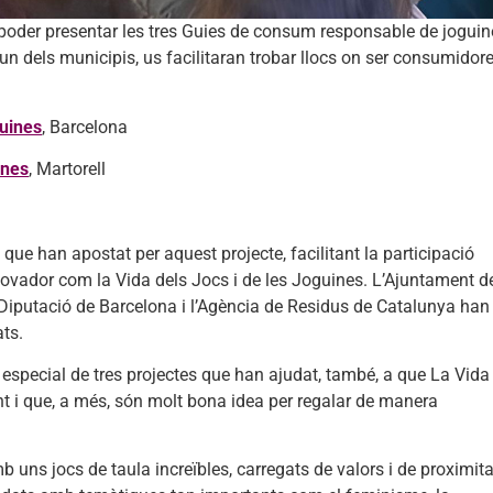
 poder presentar les tres Guies de consum responsable de joguin
gun dels municipis, us facilitaran trobar llocs on ser consumidor
uines
, Barcelona
ines
, Martorell
que han apostat per aquest projecte, facilitant la participació
nnovador com la Vida dels Jocs i de les Joguines. L’Ajuntament d
a Diputació de Barcelona i l’Agència de Residus de Catalunya han 
ats.
special de tres projectes que han ajudat, també, a que La Vida
nt i que, a més, són molt bona idea per regalar de manera
mb uns jocs de taula increïbles, carregats de valors i de proximita