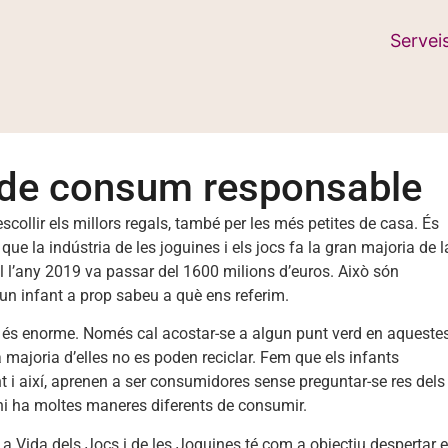
Servei
ls de consum responsable
scollir els millors regals, també per les més petites de casa. És
e la indústria de les joguines i els jocs fa la gran majoria de l
l l’any 2019 va passar del 1600 milions d’euros. Això són
gun infant a prop sabeu a què ens referim.
s és enorme. Només cal acostar-se a algun punt verd en aqueste
 majoria d’elles no es poden reciclar. Fem que els infants
i així, aprenen a ser consumidores sense preguntar-se res dels
hi ha moltes maneres diferents de consumir.
a Vida dels Jocs i de les Joguines té com a objectiu despertar 