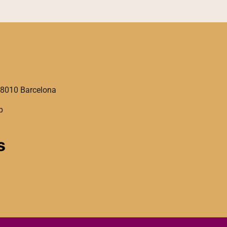
08010 Barcelona
p
s