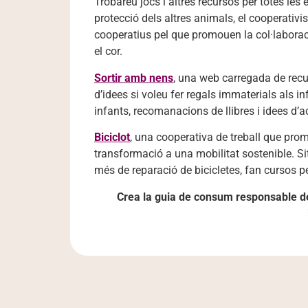
Trobareu jocs i altres recursos per totes le
protecció dels altres animals, el cooperativ
cooperatius pel que promouen la col·laborac
el cor.
Sortir amb nens
, una web carregada de recur
d’idees si voleu fer regals immaterials als 
infants, recomanacions de llibres i idees d’a
Biciclot
, una cooperativa de treball que promo
transformació a una mobilitat sostenible. Sit
més de reparació de bicicletes, fan cursos per 
Crea la guia de consum responsable del