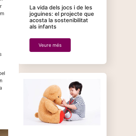
r
La vida dels jocs i de les
com
joguines: el projecte que
acosta la sostenibilitat
als infants
Veure més
s
pel
un
a