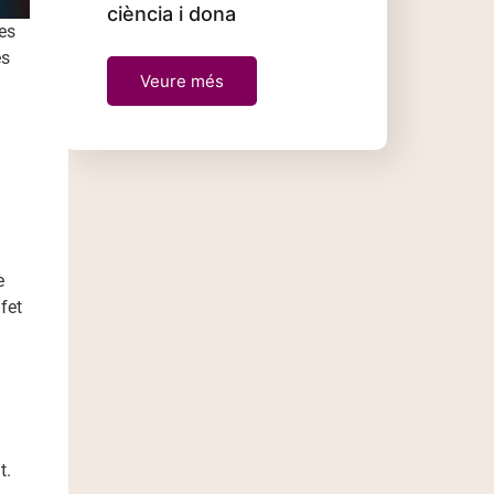
ciència i dona
es
es
Veure més
e
fet
t.