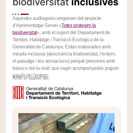
biodiversitat
inclusives
Aquestes audioguies sorgeixen del projecte
d’Aprenentatge Servei «
Totes protegim la
biodiversitat
«, amb el suport del Departament de
Territori, Habitatge i Transició Ecològica de la
Generalitat de Catalunya. Estan elaborades amb
mirada inclusiva (descrivint la biodiversitat, l’entorn,
el paisatge i les sensacions) perquè persones amb
baixa o nul·la visió que vagin acompanyades puguin
gaudir de l’entorn.
Amb el suport de: